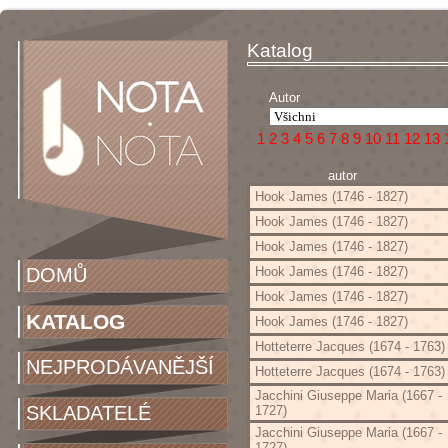
Katalog
Autor
1
2
3
4
5
6
7
8
9
10
11
12
13
autor
Hook James (1746 - 1827)
Hook James (1746 - 1827)
Hook James (1746 - 1827)
DOMŮ
Hook James (1746 - 1827)
Hook James (1746 - 1827)
KATALOG
Hook James (1746 - 1827)
Hotteterre Jacques (1674 - 1763)
NEJPRODÁVANĚJŠÍ
Hotteterre Jacques (1674 - 1763)
Jacchini Giuseppe Maria (1667 -
SKLADATELÉ
1727)
Jacchini Giuseppe Maria (1667 -
1727)