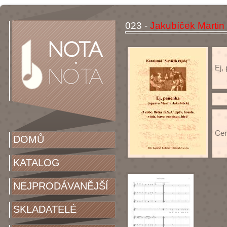
023 -
Jakubíček Martin
Ej,
Cen
DOMŮ
KATALOG
NEJPRODÁVANĚJŠÍ
SKLADATELÉ