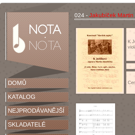
024 -
Jakubíček Martin
K Je
vio
DOMŮ
Cen
KATALOG
NEJPRODÁVANĚJŠÍ
SKLADATELÉ