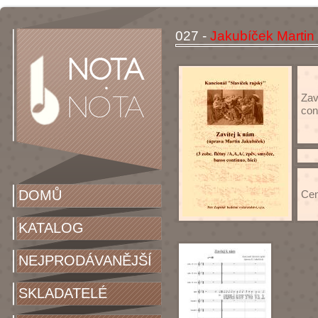
027 -
Jakubíček Martin
Zav
con
DOMŮ
Cen
KATALOG
NEJPRODÁVANĚJŠÍ
SKLADATELÉ