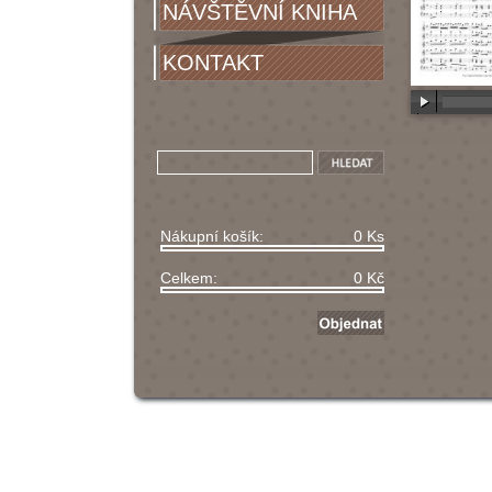
NÁVŠTĚVNÍ KNIHA
KONTAKT
00:00
/
00
Nákupní košík:
0 Ks
Celkem:
0 Kč