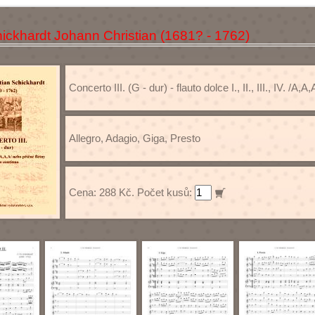
ickhardt Johann Christian (1681? - 1762)
Concerto III. (G - dur) - flauto dolce I., II., III., IV. /A,
Allegro, Adagio, Giga, Presto
Cena: 288 Kč. Počet kusů: