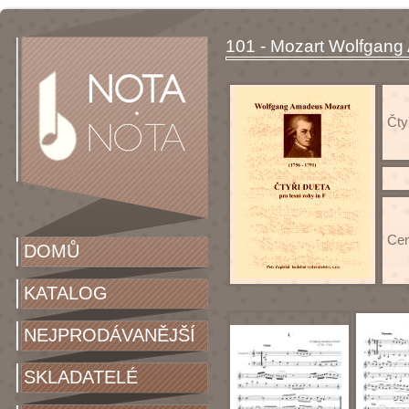
101 - Mozart Wolfgang
Čtyř
Cen
DOMŮ
KATALOG
NEJPRODÁVANĚJŠÍ
SKLADATELÉ