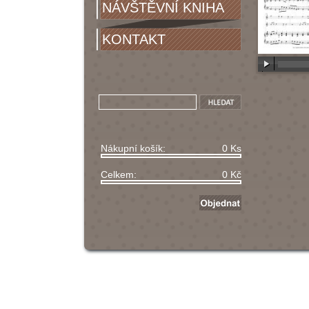
NÁVŠTĚVNÍ KNIHA
KONTAKT
00:00
/
00
Nákupní košík:
0 Ks
Celkem:
0 Kč