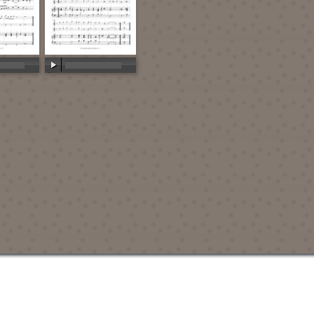
:00
00:00
/
00:00