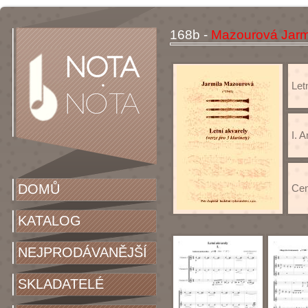
168b -
Mazourová Jarmi
Letn
I. 
DOMŮ
Cen
KATALOG
NEJPRODÁVANĚJŠÍ
SKLADATELÉ