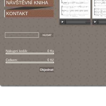
NÁVŠTĚVNÍ KNIHA
KONTAKT
00:00
/
00:00
00:00
/
Nákupní košík:
0 Ks
Celkem:
0 Kč