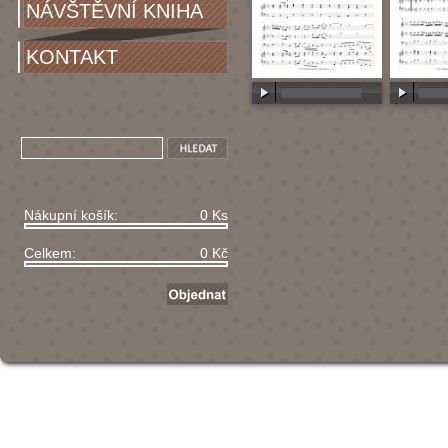
NÁVŠTĚVNÍ KNIHA
KONTAKT
00:00
/
00:00
00:00
/
Nákupní košík:
0 Ks
Celkem:
0 Kč