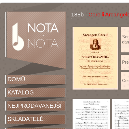
185b -
Corelli Arcangel
Sona
gam
Pre
DOMŮ
Cen
KATALOG
NEJPRODÁVANĚJŠÍ
SKLADATELÉ