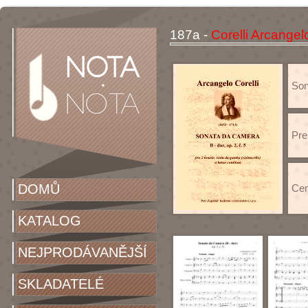
187a -
Corelli Arcangel
Son
Pre
DOMŮ
Cen
KATALOG
NEJPRODÁVANĚJŠÍ
SKLADATELÉ