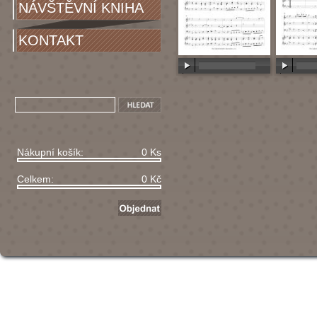
NÁVŠTĚVNÍ KNIHA
KONTAKT
00:00
/
00:00
00:00
/
Nákupní košík:
0 Ks
Celkem:
0 Kč