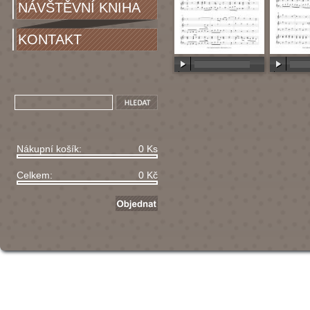
NÁVŠTĚVNÍ KNIHA
KONTAKT
00:00
/
00:00
00:00
/
Nákupní košík:
0 Ks
Celkem:
0 Kč