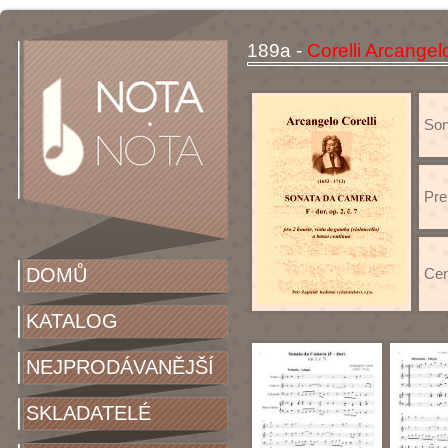
189a -
Corelli Arcangel
Son
Pre
DOMŮ
Cen
KATALOG
NEJPRODÁVANĚJŠÍ
SKLADATELÉ