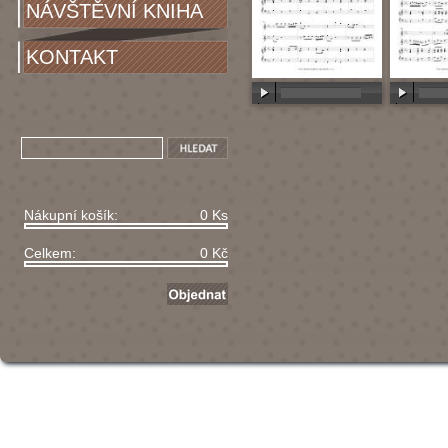
NÁVŠTĚVNÍ KNIHA
KONTAKT
00:00
/
00:00
00:00
/
Nákupní košík:
0 Ks
Celkem:
0 Kč