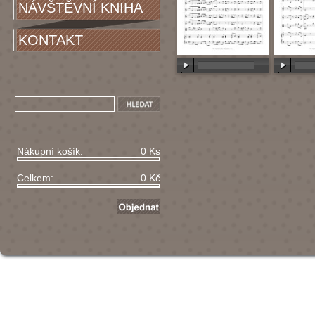
NÁVŠTĚVNÍ KNIHA
KONTAKT
00:00
/
00:00
00:00
/
Nákupní košík:
0 Ks
Celkem:
0 Kč