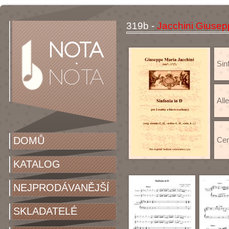
319b -
Jacchini Giusep
Sinf
All
DOMŮ
Cen
KATALOG
NEJPRODÁVANĚJŠÍ
SKLADATELÉ