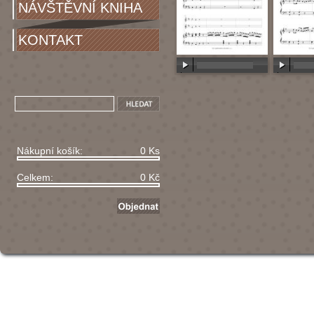
NÁVŠTĚVNÍ KNIHA
KONTAKT
00:00
/
00:00
00:00
/
Nákupní košík:
0 Ks
Celkem:
0 Kč