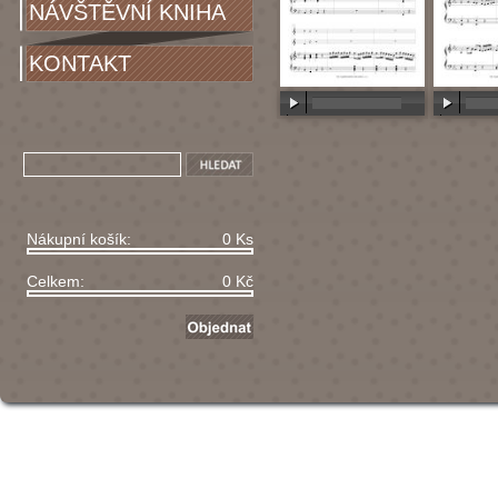
NÁVŠTĚVNÍ KNIHA
KONTAKT
00:00
/
00:00
00:00
/
Nákupní košík:
0 Ks
Celkem:
0 Kč