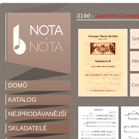
319d -
Jacchini Giusep
Sin
All
DOMŮ
Cen
KATALOG
NEJPRODÁVANĚJŠÍ
SKLADATELÉ