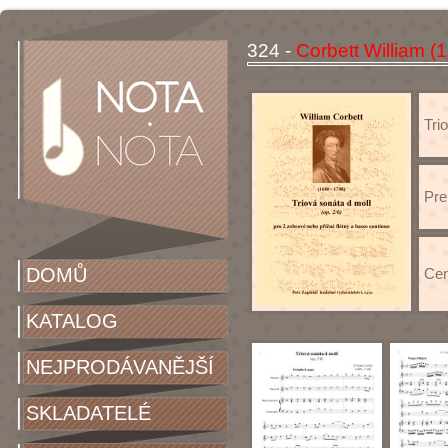
324 -
Corbett William (
Trio
Pre
DOMŮ
Cen
KATALOG
NEJPRODÁVANĚJŠÍ
SKLADATELÉ