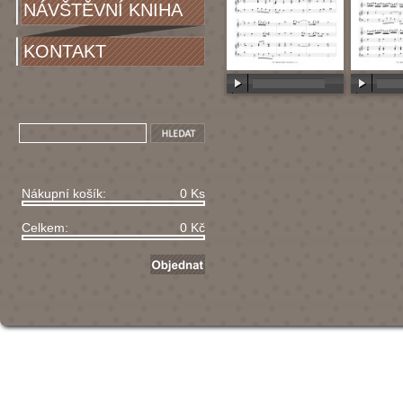
NÁVŠTĚVNÍ KNIHA
KONTAKT
00:00
/
00:00
00:00
/
Nákupní košík:
0 Ks
Celkem:
0 Kč