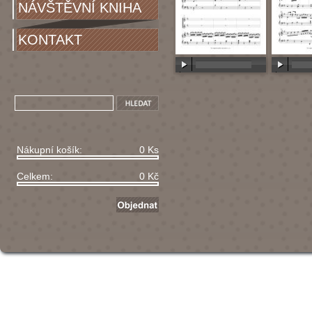
NÁVŠTĚVNÍ KNIHA
KONTAKT
00:00
/
00:00
00:00
/
Nákupní košík:
0 Ks
Celkem:
0 Kč