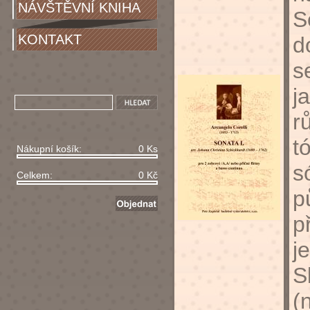
NÁVŠTĚVNÍ KNIHA
S
KONTAKT
d
s
j
r
t
Nákupní košík:
0 Ks
s
Celkem:
0 Kč
p
p
j
S
(