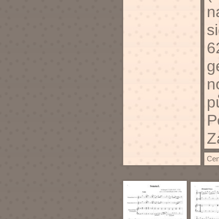
n
s
6
g
n
p
P
Z
Cen