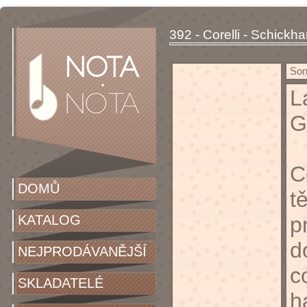
392 - Corelli - Schickha
Sona
L
G
C
DOMŮ
t
KATALOG
p
d
NEJPRODÁVANĚJŠÍ
c
SKLADATELÉ
h