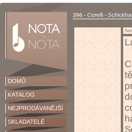
396 - Corelli - Schickha
Sona
L
C
t
DOMŮ
p
KATALOG
d
c
NEJPRODÁVANĚJŠÍ
h
SKLADATELÉ
S