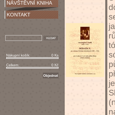
NÁVŠTĚVNÍ KNIHA
d
KONTAKT
s
j
r
t
s
Nákupní košík:
0 Ks
p
Celkem:
0 Kč
p
j
S
(
n