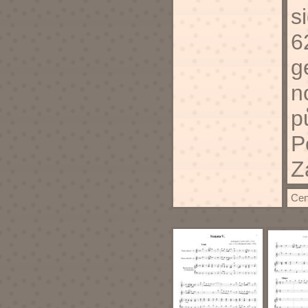
s
6
g
n
p
P
Z
Cen