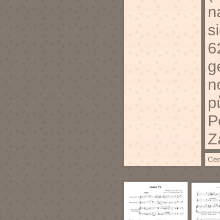
n
s
6
g
n
p
P
Z
Cen