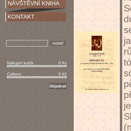
NÁVŠTĚVNÍ KNIHA
S
KONTAKT
d
s
j
r
t
Nákupní košík:
0 Ks
s
Celkem:
0 Kč
p
p
j
S
(