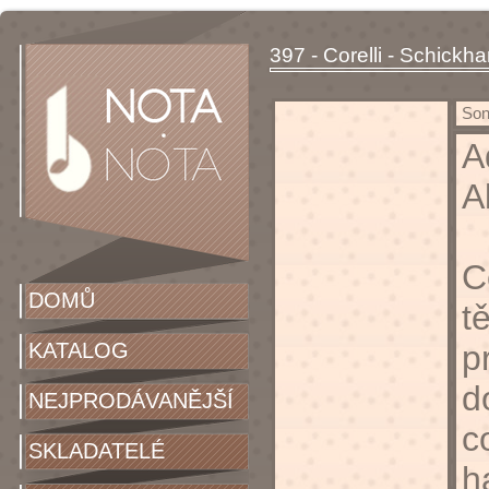
397 - Corelli - Schickha
Sona
A
A
C
DOMŮ
t
KATALOG
p
d
NEJPRODÁVANĚJŠÍ
c
SKLADATELÉ
h