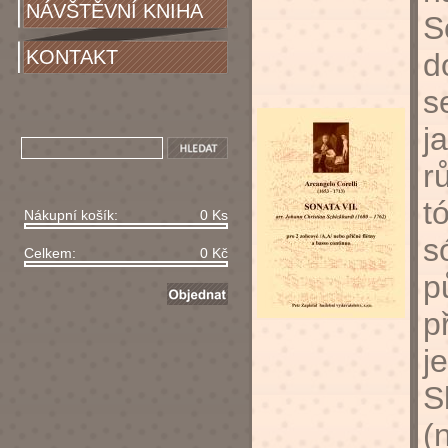
NÁVŠTĚVNÍ KNIHA
S
KONTAKT
d
s
j
r
t
Nákupní košík:
0 Ks
s
Celkem:
0 Kč
p
p
j
S
(