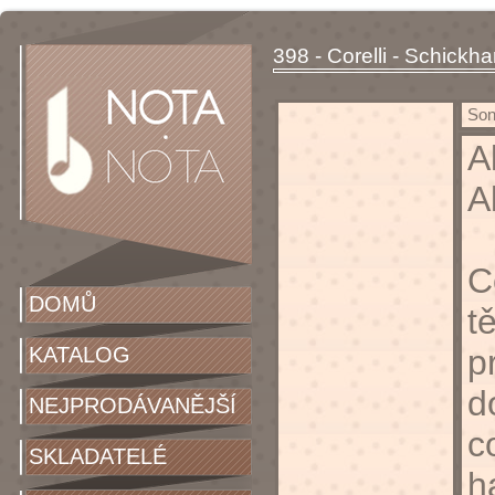
398 - Corelli - Schickha
Sona
A
A
C
DOMŮ
t
KATALOG
p
d
NEJPRODÁVANĚJŠÍ
c
SKLADATELÉ
h