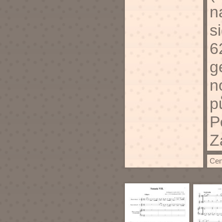
n
s
6
g
n
p
P
Z
Cen