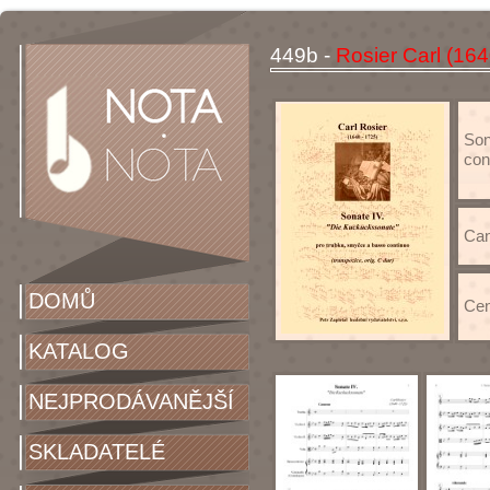
449b -
Rosier Carl (164
Son
con
Can
DOMŮ
Cen
KATALOG
NEJPRODÁVANĚJŠÍ
SKLADATELÉ