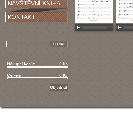
NÁVŠTĚVNÍ KNIHA
KONTAKT
00:00
/
00:00
00:00
/
Nákupní košík:
0 Ks
Celkem:
0 Kč