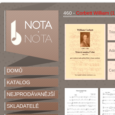
460 -
Corbett William (
Trio
Ada
DOMŮ
Cen
KATALOG
NEJPRODÁVANĚJŠÍ
SKLADATELÉ