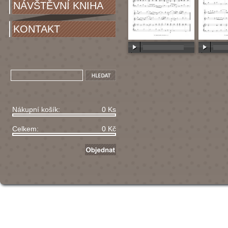
NÁVŠTĚVNÍ KNIHA
KONTAKT
00:00
/
00:00
00:00
/
Nákupní košík:
0 Ks
Celkem:
0 Kč