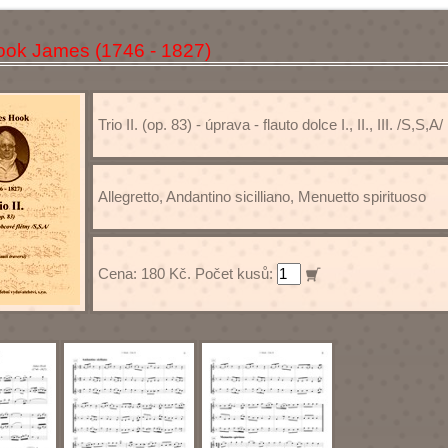
ook James (1746 - 1827)
Trio II. (op. 83) - úprava - flauto dolce I., II., III. /S,S,A/
Allegretto, Andantino sicilliano, Menuetto spirituoso
Cena: 180 Kč. Počet kusů: