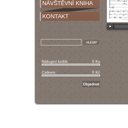
NÁVŠTĚVNÍ KNIHA
KONTAKT
00:00
/
00
Nákupní košík:
0 Ks
Celkem:
0 Kč