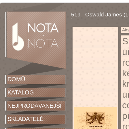
519 - Oswald James (1
Air
S
u
r
k
DOMŮ
k
KATALOG
u
c
NEJPRODÁVANĚJŠÍ
p
SKLADATELÉ
r