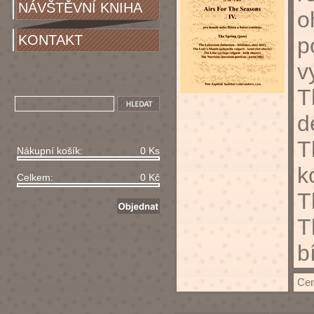
NÁVŠTĚVNÍ KNIHA
o
KONTAKT
p
v
T
d
T
Nákupní košík:
0 Ks
k
Celkem:
0 Kč
T
T
b
Cen