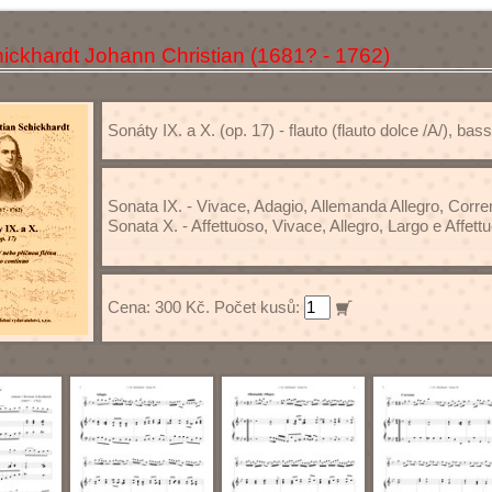
ickhardt Johann Christian (1681? - 1762)
Sonáty IX. a X. (op. 17) - flauto (flauto dolce /A/), bas
Sonata IX. - Vivace, Adagio, Allemanda Allegro, Corre
Sonata X. - Affettuoso, Vivace, Allegro, Largo e Affett
Cena: 300 Kč. Počet kusů: