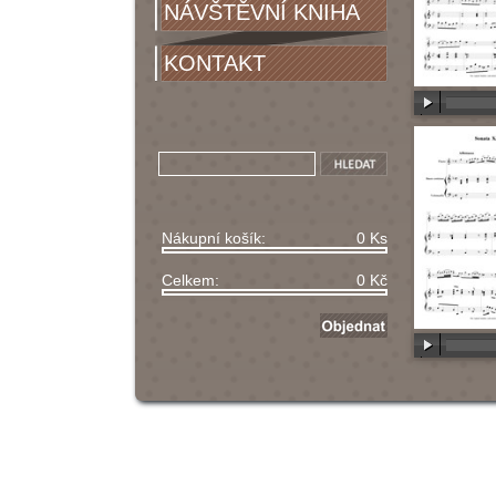
NÁVŠTĚVNÍ KNIHA
KONTAKT
00:00
/
00
Nákupní košík:
0 Ks
Celkem:
0 Kč
00:00
/
00