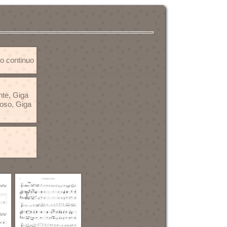
so continuo
nte, Giga
uoso, Giga