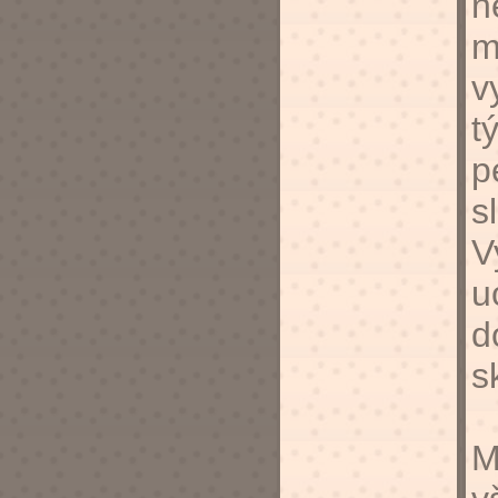
n
m
v
t
p
s
V
u
d
s
M