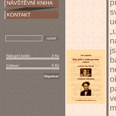
p
NÁVŠTĚVNÍ KNIHA
s
KONTAKT
u
„
n
j
Nákupní košík:
0 Ks
b
Celkem:
0 Kč
n
o
p
v
m