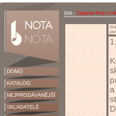
586 -
Zapletal Petr (*19
Mal
pia
1
K
s
DOMŮ
p
KATALOG
a
NEJPRODÁVANĚJŠÍ
s
SKLADATELÉ
D