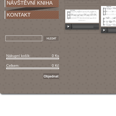
NÁVŠTĚVNÍ KNIHA
00:00
/
00:00
KONTAKT
00:00
/
00:00
00:00
/
Nákupní košík:
0 Ks
Celkem:
0 Kč