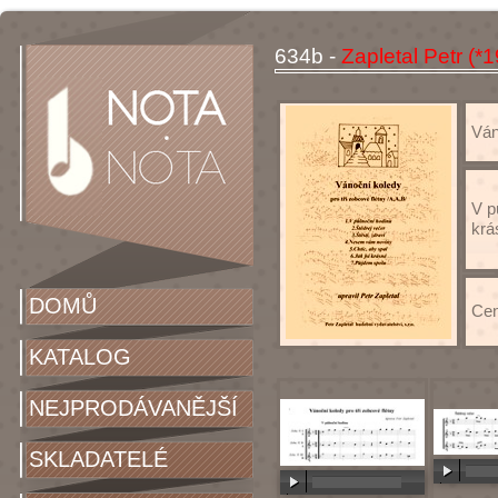
634b -
Zapletal Petr (*
Váno
V p
krá
DOMŮ
Cen
KATALOG
NEJPRODÁVANĚJŠÍ
SKLADATELÉ
00:00
/