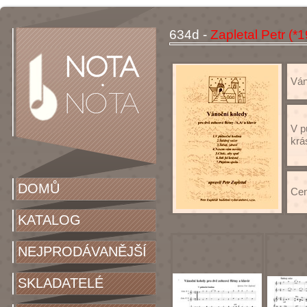
634d -
Zapletal Petr (*
Váno
V p
krá
DOMŮ
Cen
KATALOG
NEJPRODÁVANĚJŠÍ
SKLADATELÉ