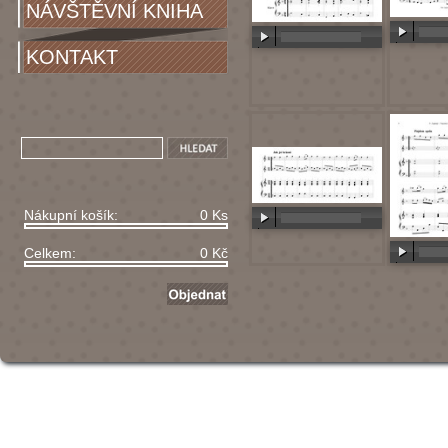
NÁVŠTĚVNÍ KNIHA
KONTAKT
00:00
/
00:00
/
00:00
Nákupní košík:
0 Ks
00:00
/
00:00
Celkem:
0 Kč
00:00
/