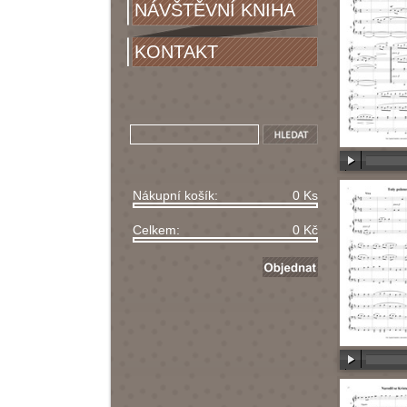
NÁVŠTĚVNÍ KNIHA
KONTAKT
00:00
/
00
Nákupní košík:
0 Ks
Celkem:
0 Kč
00:00
/
00