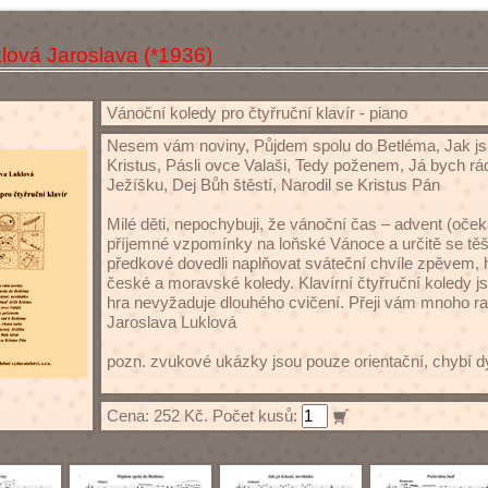
lová Jaroslava (*1936)
Vánoční koledy pro čtyřruční klavír - piano
Nesem vám noviny, Půjdem spolu do Betléma, Jak jsi
Kristus, Pásli ovce Valaši, Tedy poženem, Já bych rád
Ježíšku, Dej Bůh štěstí, Narodil se Kristus Pán
Milé děti, nepochybuji, že vánoční čas – advent (oče
příjemné vzpomínky na loňské Vánoce a určitě se těš
předkové dovedli naplňovat sváteční chvíle zpěvem, 
české a moravské koledy. Klavírní čtyřruční koledy js
hra nevyžaduje dlouhého cvičení. Přeji vám mnoho ra
Jaroslava Luklová
pozn. zvukové ukázky jsou pouze orientační, chybí d
Cena: 252 Kč. Počet kusů: