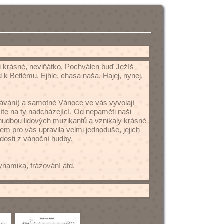
 krásné, neviňátko, Pochválen buď Ježíš
 k Betlému, Ejhle, chasa naša, Hajej, nynej,
kávání) a samotné Vánoce ve vás vyvolají
íte na ty nadcházející. Od nepaměti naši
hudbou lidových muzikantů a vznikaly krásné
em pro vás upravila velmi jednoduše, jejich
dosti z vánoční hudby.
ynamika, frázování atd.