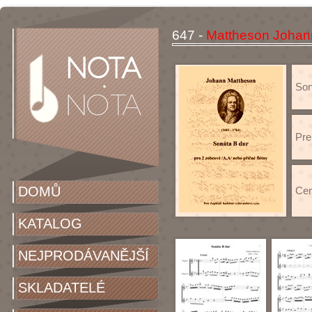
647 -
Mattheson Johann
Soná
Pre
DOMŮ
Cen
KATALOG
NEJPRODÁVANĚJŠÍ
SKLADATELÉ