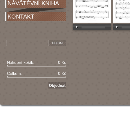
NÁVŠTĚVNÍ KNIHA
KONTAKT
00:00
/
00:00
00:00
/
Nákupní košík:
0 Ks
Celkem:
0 Kč