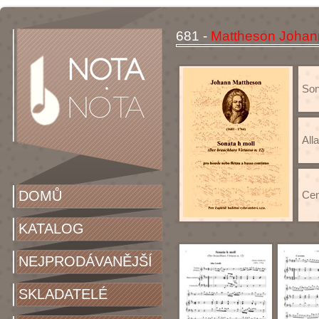
681 -
Mattheson Johann
Son
All
DOMŮ
Cen
KATALOG
NEJPRODÁVANĚJŠÍ
SKLADATELÉ