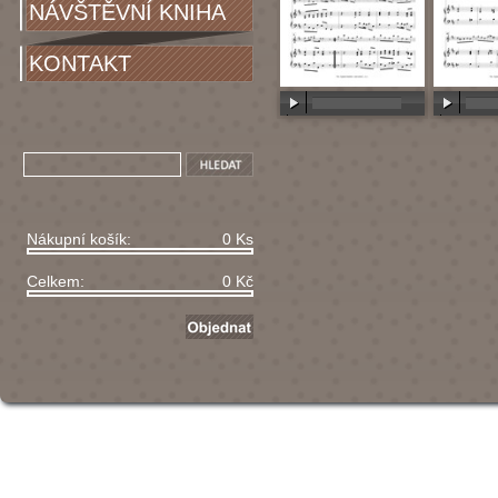
NÁVŠTĚVNÍ KNIHA
KONTAKT
00:00
/
00:00
00:00
/
Nákupní košík:
0 Ks
Celkem:
0 Kč