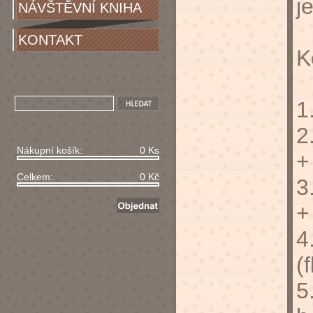
j
NÁVŠTĚVNÍ KNIHA
KONTAKT
K
1
2
Nákupní košík:
0 Ks
+
Celkem:
0 Kč
3
+
4
(f
5