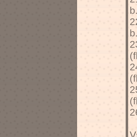
b
2
b
2
(f
2
(f
2
(f
2
V