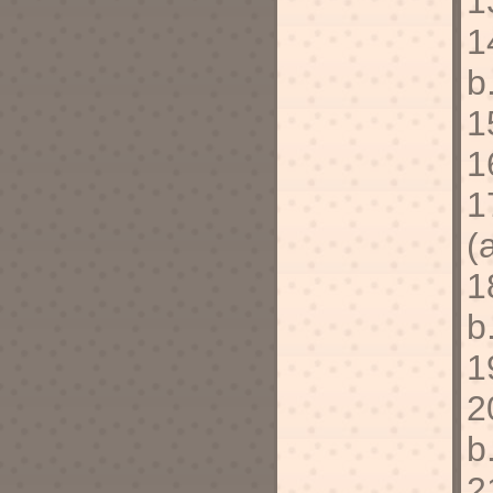
1
1
b
1
1
1
(
1
b
1
2
b
2