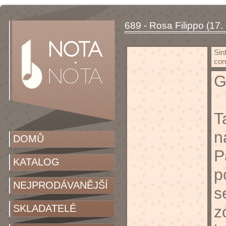
689 - Rosa Filippo (17. -
Sin
con
G
T
n
DOMŮ
P
KATALOG
p
NEJPRODÁVANĚJŠÍ
s
SKLADATELÉ
z