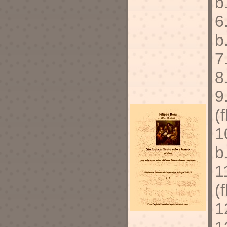
b
6
b
7
8
9
(f
1
b
1
(f
1