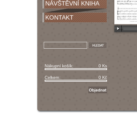
NÁVŠTĚVNÍ KNIHA
KONTAKT
00:00
/
00
Nákupní košík:
0 Ks
Celkem:
0 Kč