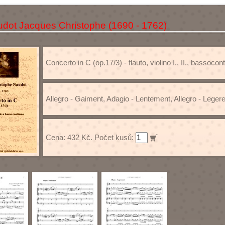
dot Jacques Christophe (1690 - 1762)
Concerto in C (op.17/3) - flauto, violino I., II., bassocon
Allegro - Gaiment, Adagio - Lentement, Allegro - Lege
Cena: 432 Kč. Počet kusů: