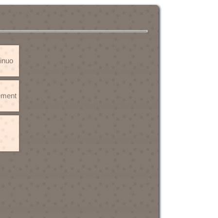
tinuo
rement