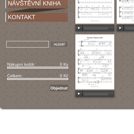
NÁVŠTĚVNÍ KNIHA
KONTAKT
00:00
/
00:00
00:00
/
Nákupní košík:
0 Ks
Celkem:
0 Kč
00:00
/
00:00