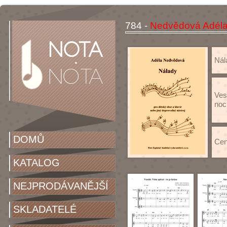
784 -
Nedvědová Adéla
Nál
Ves
noc
DOMŮ
Cen
KATALOG
NEJPRODÁVANĚJŠÍ
SKLADATELÉ