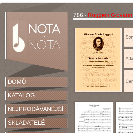
786 -
Ruggieri Giovann
Sona
Ada
DOMŮ
Cen
KATALOG
NEJPRODÁVANĚJŠÍ
SKLADATELÉ