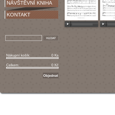
NÁVŠTĚVNÍ KNIHA
KONTAKT
00:00
/
00:00
00:00
/
Nákupní košík:
0 Ks
Celkem:
0 Kč