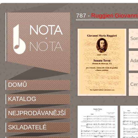
787 -
Ruggieri Giovann
Sona
Ada
DOMŮ
Cen
KATALOG
NEJPRODÁVANĚJŠÍ
SKLADATELÉ