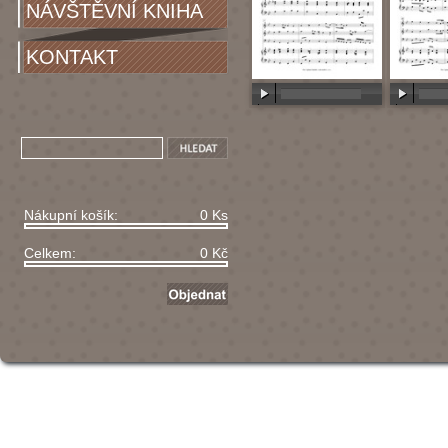
NÁVŠTĚVNÍ KNIHA
KONTAKT
00:00
/
00:00
00:00
/
Nákupní košík:
0 Ks
Celkem:
0 Kč