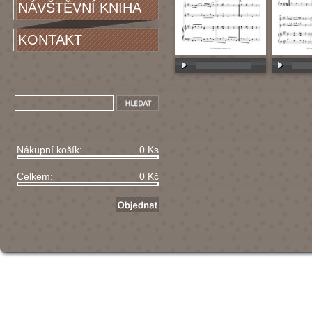
NÁVŠTĚVNÍ KNIHA
KONTAKT
00:00
/
00:00
00:00
/
Nákupní košík:
0 Ks
Celkem:
0 Kč