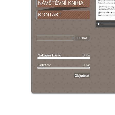
NÁVŠTĚVNÍ KNIHA
KONTAKT
00:00
/
00
Nákupní košík:
0 Ks
Celkem:
0 Kč