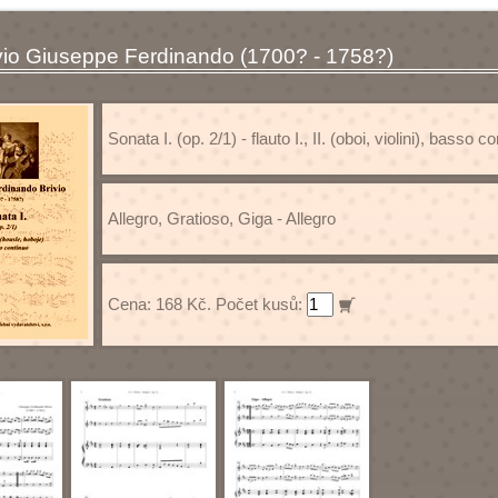
ivio Giuseppe Ferdinando (1700? - 1758?)
Sonata I. (op. 2/1) - flauto I., II. (oboi, violini), basso c
Allegro, Gratioso, Giga - Allegro
Cena: 168 Kč. Počet kusů: