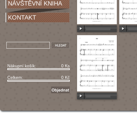
NÁVŠTĚVNÍ KNIHA
KONTAKT
00:00
/
00:00
00:00
/
Nákupní košík:
0 Ks
Celkem:
0 Kč
00:00
/
00:00