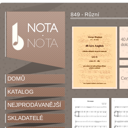
849 - Různí
40 
dol
DOMŮ
Cen
KATALOG
NEJPRODÁVANĚJŠÍ
SKLADATELÉ