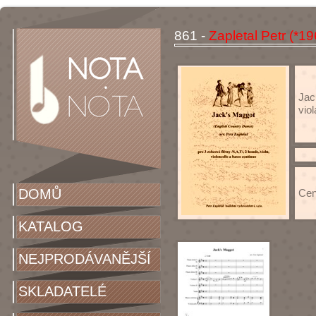
861 -
Zapletal Petr (*19
Jack
vio
DOMŮ
Cen
KATALOG
NEJPRODÁVANĚJŠÍ
SKLADATELÉ