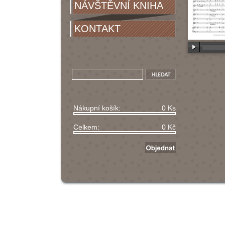
NÁVŠTĚVNÍ KNIHA
KONTAKT
00:00
/
00
Nákupní košík:
0 Ks
Celkem:
0 Kč