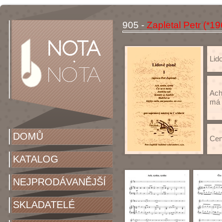
905 -
Zapletal Petr (*19
Lid
Ach
má 
DOMŮ
Cen
KATALOG
NEJPRODÁVANĚJŠÍ
SKLADATELÉ