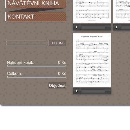
NÁVŠTĚVNÍ KNIHA
KONTAKT
00:00
/
00:00
00:00
/
Nákupní košík:
0 Ks
Celkem:
0 Kč
00:00
/
00:00