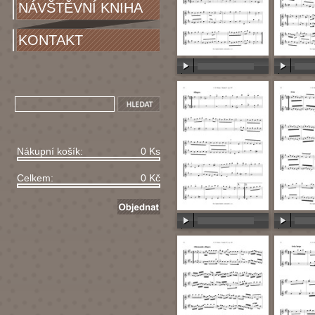
NÁVŠTĚVNÍ KNIHA
KONTAKT
00:00
/
00:00
00:00
/
Nákupní košík:
0 Ks
Celkem:
0 Kč
00:00
/
00:00
00:00
/