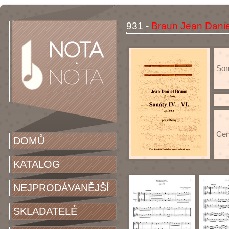
931 -
Braun Jean Daniel
Soná
Cen
DOMŮ
KATALOG
NEJPRODÁVANĚJŠÍ
SKLADATELÉ