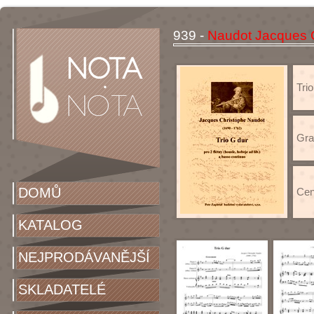
939 -
Naudot Jacques C
Trio
Gra
DOMŮ
Cen
KATALOG
NEJPRODÁVANĚJŠÍ
SKLADATELÉ