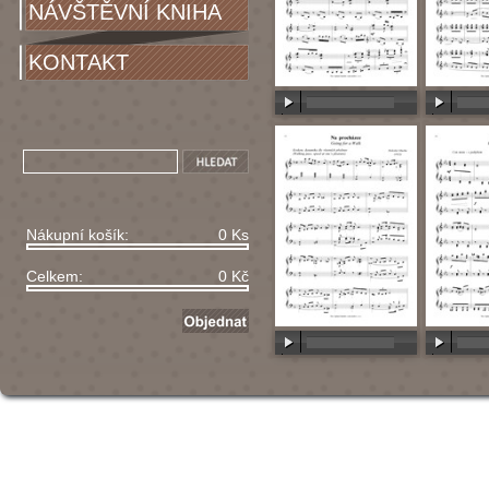
NÁVŠTĚVNÍ KNIHA
KONTAKT
00:00
/
00:00
00:00
/
Nákupní košík:
0 Ks
Celkem:
0 Kč
00:00
/
00:00
00:00
/