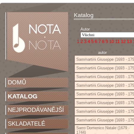
Katalog
Autor
1
2
3
4
5
6
7
8
9
10
11
12
13
autor
Sammartini Giuseppe (1693 - 175
Sammartini Giuseppe (1693 - 175
Sammartini Giuseppe (1693 - 175
DOMŮ
Sammartini Giuseppe (1693 - 175
Sammartini Giuseppe (1693 - 175
KATALOG
Sammartini Giuseppe (1693 - 175
NEJPRODÁVANĚJŠÍ
Sammartini Giuseppe (1693 - 175
Sammartini Giuseppe (1693 - 175
SKLADATELÉ
Sarro Domenico Natale (1679 -
1744)