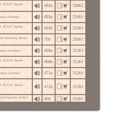
III. /S,A,T/, basso
481b
336Kč
493a
216Kč
, basso continuo
III. /S,A,T/, basso
493b
216Kč
auto traverso), basso
700
192Kč
468a
312Kč
a, basso continuo
III. /S,S,A/, basso
468b
312Kč
471a
312Kč
a, basso continuo
III. /S,S,A/, basso
471b
312Kč
lauti traverso ad lib.),
458
216Kč
lauti traverso ad lib.),
323
216Kč
lauti traverso ad lib.),
464
216Kč
lauti traverso ad lib.),
324
216Kč
lauti traverso ad lib.),
463
216Kč