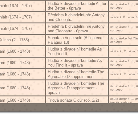
Hudba k divadelní komedii All for
flauto dolce I., II., 
miah (1674 - 1707)
the Better - úprava
continuo
Předehra k divadelní hře Antony
miah (1674 - 1707)
violino I. II., viola
and Cleopatra
Předehra k divadelní hře Antony
flauto dolce I., II., 
miah (1674 - 1707)
and Cleopatra - úprava
continuo
Sonata a voce solo (Biblioteca
flauto dolce /A/ (fl
irino (? - 1735)
Palatina 18)
continuo
Hudba z divadelní komedie As
iam (1680 - 1748)
violino I., II., viol
You Find It
Hudba z divadelní komedie As
flauto dolce I., II., 
iam (1680 - 1748)
You Find It - úprava
continuo
Hudba z divadelní komedie The
iam (1680 - 1748)
violino I., II., viol
Agreeable Disappointment
Hudba z divadelní komedie The
flauto dolce I., II., 
iam (1680 - 1748)
Agreeable Disappointment -
continuo
úprava
flauto dolce I., II. (f
iam (1680 - 1748)
Triová sonáta C dur (op. 2/2)
basso continuo
flauto dolce I., II. (f
iam (1680 - 1748)
Triová sonáta C dur (op. 2/4)
basso continuo
flauto dolce I., II. (f
iam (1680 - 1748)
Triová sonáta C dur (op. 4/4)
basso continuo
flauto dolce I., II. (f
iam (1680 - 1748)
Triová sonáta d moll (op. 2/6)
basso continuo
flauto dolce I., II. (f
iam (1680 - 1748)
Triová sonáta d moll (op. 4/3)
basso continuo