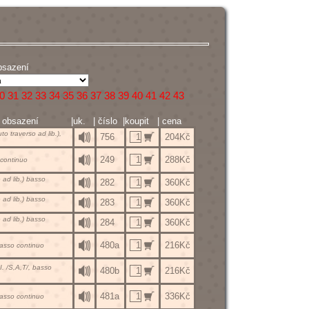
bsazení
0
31
32
33
34
35
36
37
38
39
40
41
42
43
bsazení
|uk.
| číslo
|koupit
| cena
uto traverso ad lib.),
756
204Kč
249
288Kč
o continuo
e ad lib.) basso
282
360Kč
e ad lib.) basso
283
360Kč
e ad lib.) basso
284
360Kč
480a
216Kč
, basso continuo
III. /S,A,T/, basso
480b
216Kč
481a
336Kč
, basso continuo