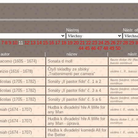
Nástroj
Nástr. o
7
8
9
10
11
12
13
14
15
16
17
18
19
20
21
22
23
24
25
26
27
28
29
3
44
45
46
47
48
49
50
or
| název
| nástr. o
flauto dolce /A/ (fla
iacomo (1605 - 1674)
Sonata d moll
basso continuo
Čtyři skladby ze sbírky
izio (1616 - 1678)
violino I., II., bass
„Trattenimenti per camera“
flauto (violino, obo
icolas (1705 - 1782)
Sonáty „Il pastor fido“ č. 1 a 2
continuo
flauto (violino, obo
icolas (1705 - 1782)
Sonáty „Il pastor fido“ č. 3 a 4
continuo
flauto (violino, obo
icolas (1705 - 1782)
Sonáty „Il pastor fido“ č. 5 a 6
continuo
Hudba k divadelní hře A Wife for
miah (1674 - 1707)
violino I. II., viola
any Man
Hudba k divadelní hře A Wife for
flauto dolce I., II., 
miah (1674 - 1707)
any Man - úprava
continuo
Hudba k divadelní komedii All for
miah (1674 - 1707)
violino I. II., viola
the Better