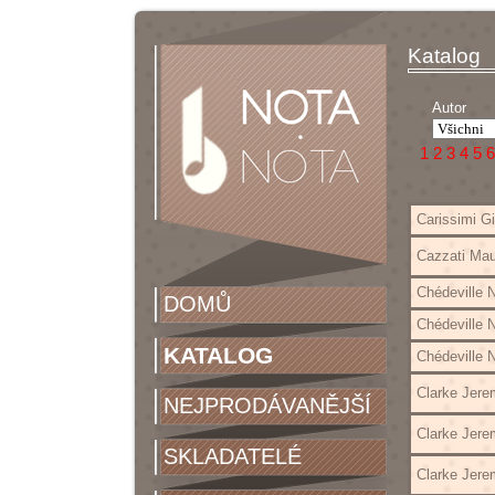
Katalog
Autor
1
2
3
4
5
6
aut
Carissimi G
Cazzati Maur
Chédeville N
DOMŮ
Chédeville N
KATALOG
Chédeville N
Clarke Jere
NEJPRODÁVANĚJŠÍ
Clarke Jere
SKLADATELÉ
Clarke Jere