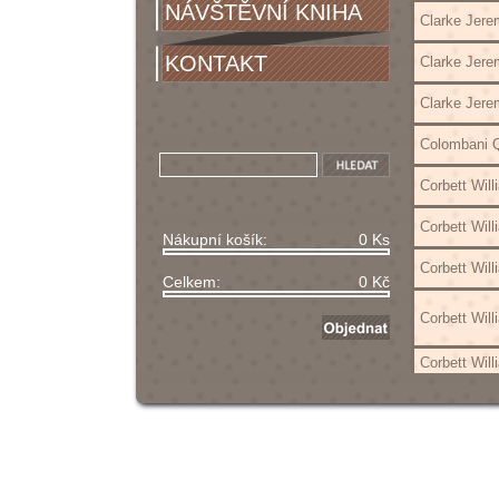
NÁVŠTĚVNÍ KNIHA
Clarke Jere
KONTAKT
Clarke Jere
Clarke Jere
Colombani Qu
Corbett Will
Corbett Will
Nákupní košík:
0 Ks
Corbett Will
Celkem:
0 Kč
Corbett Will
Corbett Will
Corbett Will
Corbett Will
Corbett Will
Corbett Will